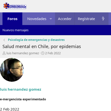
Foros
Novedades
Acceder
Multimedia
Regístrate
Recursos
Nuevos mensajes
Psicología de emergencias y desastres
Salud mental en Chile, por epidemias
I
F
luis hernandez gomez
2 Feb 2022
n
e
i
c
c
h
i
a
a
d
d
e
o
i
r
n
luis hernandez gomez
d
i
e
c
e-mergencista experimentado
l
i
t
o
2 Feb 2022
e