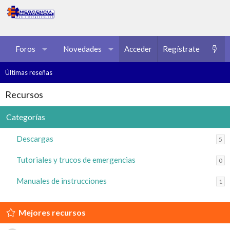
Foros
Novedades
Acceder
Multimedia
Regístrate
Recursos
Últimas reseñas
Recursos
Categorías
Descargas
5
Tutoriales y trucos de emergencias
0
Manuales de instrucciones
1
Mejores recursos