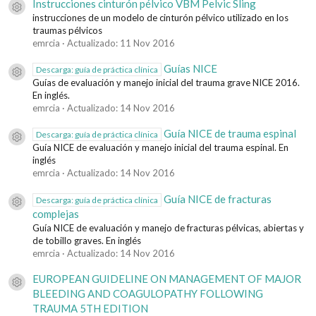
Instrucciones cinturón pélvico VBM Pelvic Sling
Icono del recurso
instrucciones de un modelo de cinturón pélvico utilizado en los
traumas pélvicos
emrcia
Actualizado:
11 Nov 2016
Guías NICE
Descarga: guía de práctica clínica
Icono del recurso
Guías de evaluación y manejo inicial del trauma grave NICE 2016.
En inglés.
emrcia
Actualizado:
14 Nov 2016
Guía NICE de trauma espinal
Descarga: guía de práctica clínica
Icono del recurso
Guía NICE de evaluación y manejo inicial del trauma espinal. En
inglés
emrcia
Actualizado:
14 Nov 2016
Guía NICE de fracturas
Descarga: guía de práctica clínica
Icono del recurso
complejas
Guía NICE de evaluación y manejo de fracturas pélvicas, abiertas y
de tobillo graves. En inglés
emrcia
Actualizado:
14 Nov 2016
EUROPEAN GUIDELINE ON MANAGEMENT OF MAJOR
Icono del recurso
BLEEDING AND COAGULOPATHY FOLLOWING
TRAUMA 5TH EDITION