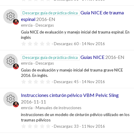
c
a
e
,
(
0
s
o
0
Guía NICE de trauma
l
)
Descarga: guía de práctica clínica
e
espinal
2016-EN
s
n
t
r
emrcia
Descargas
r
I
Guía NICE de evaluación y manejo inicial del trauma espinal. En
e
o
l
e
inglés
l
c
0
Descargas
60
14 Nov 2016
a
d
,
c
(
0
s
o
0
Guías NICE
2016-EN
)
Descarga: guía de práctica clínica
e
e
u
emrcia
Descargas
s
n
t
Guías de evaluación y manejo inicial del trauma grave NICE
l
r
r
2016. En inglés.
I
e
o
l
0
Descargas
45
14 Nov 2016
r
s
l
,
c
a
0
d
(
0
e
Instrucciones cinturón pélvico VBM Pelvic Sling
o
s
e
o
2016-11-11
)
s
e
c
t
emrcia
Manuales de instrucciones
r
n
I
instrucciones de un modelo de cinturón pélvico utilizado en los
e
l
u
l
traumas pélvicos
l
o
c
0
Descargas
33
11 Nov 2016
r
a
,
r
(