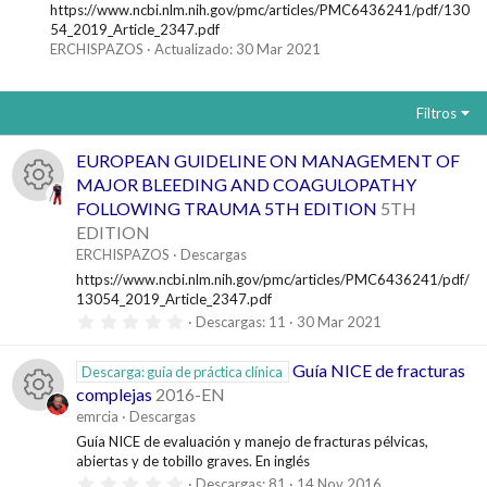
https://www.ncbi.nlm.nih.gov/pmc/articles/PMC6436241/pdf/130
54_2019_Article_2347.pdf
ERCHISPAZOS
Actualizado:
30 Mar 2021
Filtros
EUROPEAN GUIDELINE ON MANAGEMENT OF
MAJOR BLEEDING AND COAGULOPATHY
FOLLOWING TRAUMA 5TH EDITION
5TH
I
EDITION
ERCHISPAZOS
Descargas
c
https://www.ncbi.nlm.nih.gov/pmc/articles/PMC6436241/pdf/
13054_2019_Article_2347.pdf
o
0
Descargas
11
30 Mar 2021
,
0
n
0
Guía NICE de fracturas
Descarga: guía de práctica clínica
e
complejas
2016-EN
s
o
t
emrcia
Descargas
r
I
Guía NICE de evaluación y manejo de fracturas pélvicas,
e
d
l
abiertas y de tobillo graves. En inglés
l
0
Descargas
81
14 Nov 2016