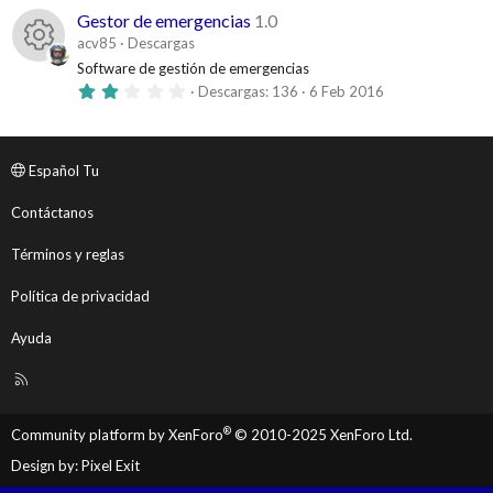
0
d
s
o
0
e
Gestor de emergencias
1.0
)
s
e
acv85
Descargas
s
e
n
c
t
Software de gestión de emergencias
o
r
I
2
Descargas
136
6 Feb 2016
e
l
o
,
u
l
0
l
c
0
r
a
d
r
e
(
s
s
Español Tu
o
e
t
)
e
s
r
Contáctanos
e
n
c
l
l
o
l
Términos y reglas
a
o
u
(
r
s
Política de privacidad
)
d
r
e
Ayuda
e
s
c
R
l
S
o
u
S
®
Community platform by XenForo
© 2010-2025 XenForo Ltd.
r
r
Design by:
Pixel Exit