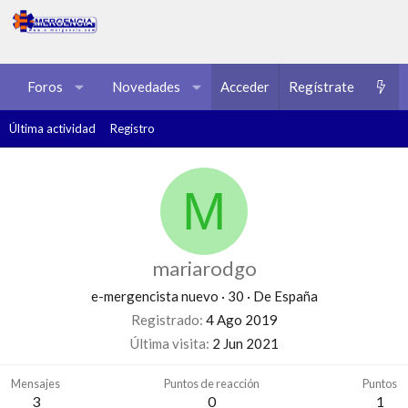
Foros
Novedades
Acceder
Multimedia
Regístrate
Recursos
Última actividad
Registro
M
mariarodgo
e-mergencista nuevo
·
30
·
De
España
Registrado
4 Ago 2019
Última visita
2 Jun 2021
Mensajes
Puntos de reacción
Puntos
3
0
1