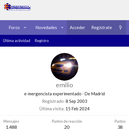
Foros
Novedades
Acceder
Multimedia
Regístrate
Recursos
Última actividad
Registro
emilio
e-mergencista experimentado
·
De
Madrid
Registrado
8 Sep 2003
Última visita
15 Feb 2024
Mensajes
Puntos de reacción
Puntos
1.488
20
38