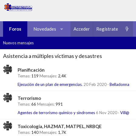
Foros
Novedades
Multimedia
Acceder
Regístrate
Recursos
Nuevos mensajes
Asistencia a múltiples víctimas y desastres
Planificación
Temas
119
Mensajes
2,4K
Ejecución de un plan de emergencias.
20 Feb 2020
Belladonna
Terrorismo
Temas
66
Mensajes
991
Agentes de terrorismo químico y síndromes
6 Nov 2020
Vill@
Toxicología, HAZMAT, MATPEL, NRBQE
Temas
140
Mensajes
1,7K