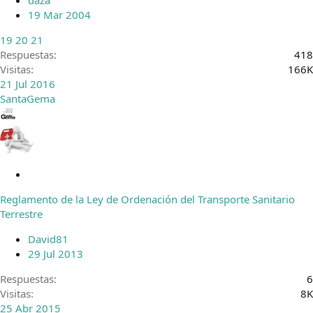
daza
a
19 Mar 2004
d
o
19
20
21
Respuestas
418
Visitas
166K
21 Jul 2016
SantaGema
A
n
Reglamento de la Ley de Ordenación del Transporte Sanitario
c
Terrestre
l
a
David81
d
29 Jul 2013
o
Respuestas
6
Visitas
8K
25 Abr 2015