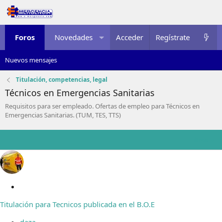
Foros
Novedades
Acceder
Multimedia
Regístrate
Recursos
Nuevos mensajes
Titulación, competencias, legal
Técnicos en Emergencias Sanitarias
Requisitos para ser empleado. Ofertas de empleo para Técnicos en
Emergencias Sanitarias. (TUM, TES, TTS)
Filtros
A
n
Titulación para Tecnicos publicada en el B.O.E
c
l