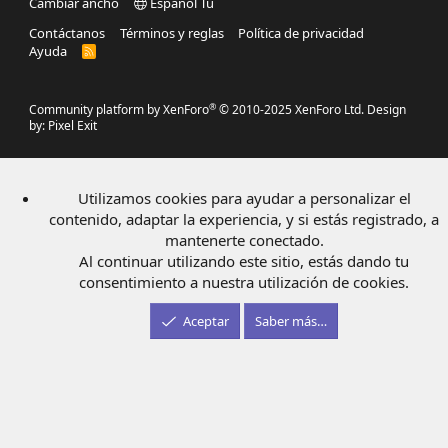
Cambiar ancho
Español Tu
Contáctanos
Términos y reglas
Política de privacidad
Ayuda
R
S
S
®
Community platform by XenForo
© 2010-2025 XenForo Ltd.
Design
by:
Pixel Exit
Utilizamos cookies para ayudar a personalizar el
contenido, adaptar la experiencia, y si estás registrado, a
mantenerte conectado.
Al continuar utilizando este sitio, estás dando tu
consentimiento a nuestra utilización de cookies.
Aceptar
Saber más…