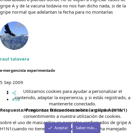
gripe A y de la vacuna todavia no nos han dicho nada, si de la
gripe normal que adelantan la fecha para no montarlas
raul talavera
e-mergencista experimentado
5 Sep 2009
Utilizamos cookies para ayudar a personalizar el
contenido, adaptar la experiencia, y si estás registrado, a
#58
mantenerte conectado.
Al continuar utilizando este sitio, estás dando tu
Respuesta: Preguntas frecuentes sobre la gripe A (H1N1)
consentimiento a nuestra utilización de cookies.
sobre el uso de mascarillas en pacientes confirmados de gripe A
Aceptar
Saber más…
H1N1cuando no tienen patologia respiratoria se ha manejado