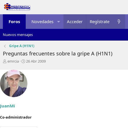
Foros
Novedades
Acceder
Multimedia
Regístrate
Recursos
Nuevos mensajes
Gripe A (H1N1)
Preguntas frecuentes sobre la gripe A (H1N1)
I
F
emrcia
26 Abr 2009
n
e
i
c
c
h
i
a
a
d
d
e
o
i
r
n
JuanMi
d
i
e
c
Co-administrador
l
i
t
o
e