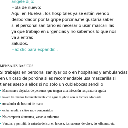
angele dijo:
Hola de nuevo:
Aqui en Huelva , los hospitales ya se están viendo
desbordador por la gripe porcina,me gustaría saber
si el personal sanitario es necesario usar mascarillas
ya que trabajo en urgencias y no sabemos lo que nos
va a entrar.
Saludos.
Haz clic para expandir...
MENSAJES BÁSICOS
Si trabajas en personal sanityarios o en hospitales y ambulancias
en un caso de porcina si es recomendable usa mascarilla si
tienes aseso a ellos si no solo un cublebocas sencillo
•
Mantenerse alejados de personas que tengan una infección respiratoria aguda
•
lavate las manos frecuentemente con agua y jabón con la técnica adecuada
•
no saludar de beso ni de mano
•
evitar acudir a sitios muy concurridos
•
No compartir alimentos, vasos o cubiertos
•
Ventilar y permitir la entrada del sol en la casa, los salones de clase, las oficinas, etc.