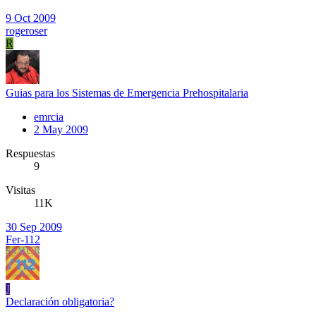
9 Oct 2009
rogeroser
R
Guias para los Sistemas de Emergencia Prehospitalaria
emrcia
2 May 2009
Respuestas
9
Visitas
11K
30 Sep 2009
Fer-112
J
Declaración obligatoria?