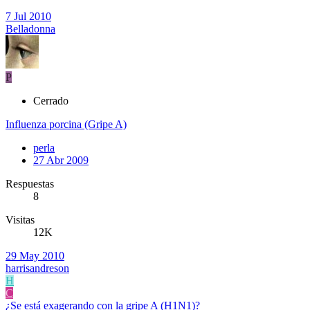
7 Jul 2010
Belladonna
P
Cerrado
Influenza porcina (Gripe A)
perla
27 Abr 2009
Respuestas
8
Visitas
12K
29 May 2010
harrisandreson
H
C
¿Se está exagerando con la gripe A (H1N1)?