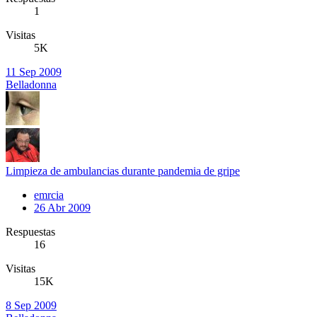
1
Visitas
5K
11 Sep 2009
Belladonna
Limpieza de ambulancias durante pandemia de gripe
emrcia
26 Abr 2009
Respuestas
16
Visitas
15K
8 Sep 2009