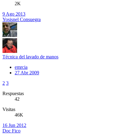
2K
9 Ago 2013
Yosisnel Consuegra
Técnica del lavado de manos
emrcia
27 Abr 2009
2
3
Respuestas
42
Visitas
46K
16 Jun 2012
Doc Fico