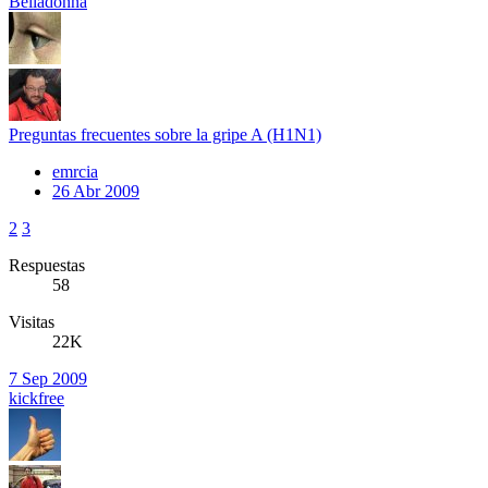
Belladonna
Preguntas frecuentes sobre la gripe A (H1N1)
emrcia
26 Abr 2009
2
3
Respuestas
58
Visitas
22K
7 Sep 2009
kickfree