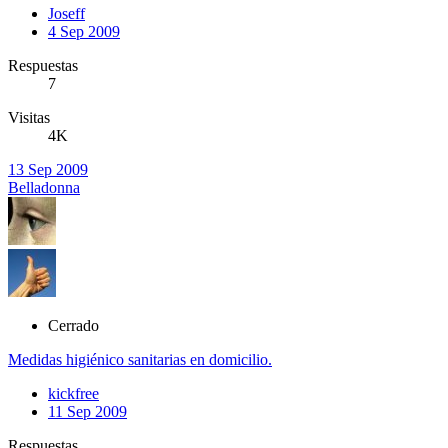
Joseff
4 Sep 2009
Respuestas
7
Visitas
4K
13 Sep 2009
Belladonna
Cerrado
Medidas higiénico sanitarias en domicilio.
kickfree
11 Sep 2009
Respuestas