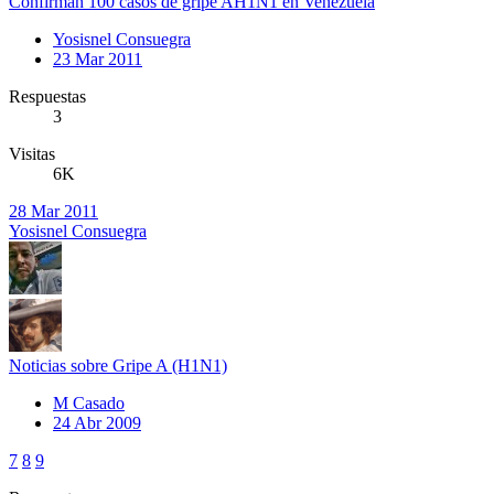
Confirman 100 casos de gripe AH1N1 en Venezuela
Yosisnel Consuegra
23 Mar 2011
Respuestas
3
Visitas
6K
28 Mar 2011
Yosisnel Consuegra
Noticias sobre Gripe A (H1N1)
M Casado
24 Abr 2009
7
8
9