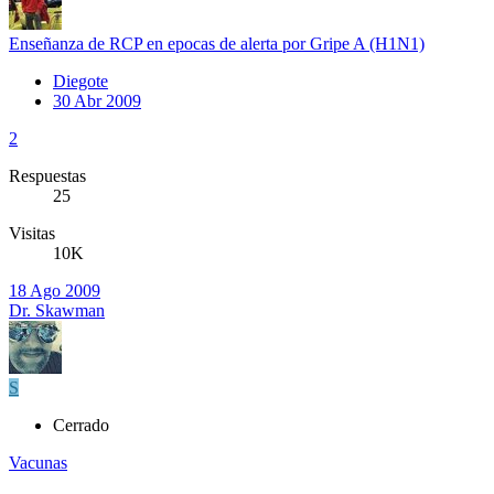
Enseñanza de RCP en epocas de alerta por Gripe A (H1N1)
Diegote
30 Abr 2009
2
Respuestas
25
Visitas
10K
18 Ago 2009
Dr. Skawman
S
Cerrado
Vacunas