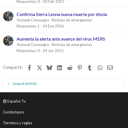
Respuestas
0
20 Feb 2017
Confirma Sierra Leona nueva muerte por ébola
Yosisnel Consuegra
Noticias de emergencias
Respuestas
1
24 Ene 2016
Aumenta la alerta ante avance del virus MERS
Yosisnel Consuegra
Noticias de emergencias
Respuestas
0
24 Jun 2015
Facebook
X
Bluesky
LinkedIn
Reddit
Pinterest
Tumblr
WhatsApp
Email
Compartir:
Gripe A (H1N1)
Español Tu
Contáctanos
Términos y reglas