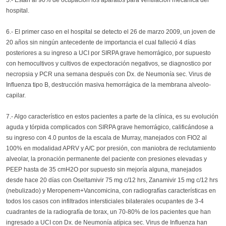
5.- Están al 90% de ocupación los aparatos para ventilación mecánica del
hospital.
6.- El primer caso en el hospital se detecto el 26 de marzo 2009, un joven de
20 años sin ningún antecedente de importancia el cual falleció 4 días
posteriores a su ingreso a UCI por SIRPA grave hemorrágico, por supuesto
con hemocultivos y cultivos de expectoración negativos, se diagnostico por
necropsia y PCR una semana después con Dx. de Neumonía sec. Virus de
Influenza tipo B, destrucción masiva hemorrágica de la membrana alveolo-
capilar.
7.- Algo característico en estos pacientes a parte de la clínica, es su evolución
aguda y tórpida complicados con SIRPA grave hemorrágico, calificándose a
su ingreso con 4.0 puntos de la escala de Murray, manejados con FIO2 al
100% en modalidad APRV y A/C por presión, con maniobra de reclutamiento
alveolar, la pronación permanente del paciente con presiones elevadas y
PEEP hasta de 35 cmH2O por supuesto sin mejoría alguna, manejados
desde hace 20 días con Oseltamivir 75 mg c/12 hrs, Zanamivir 15 mg c/12 hrs
(nebulizado) y Meropenem+Vancomicina, con radiografías características en
todos los casos con infiltrados intersticiales bilaterales ocupantes de 3-4
cuadrantes de la radiografía de torax, un 70-80% de los pacientes que han
ingresado a UCI con Dx. de Neumonía atípica sec. Virus de Influenza han