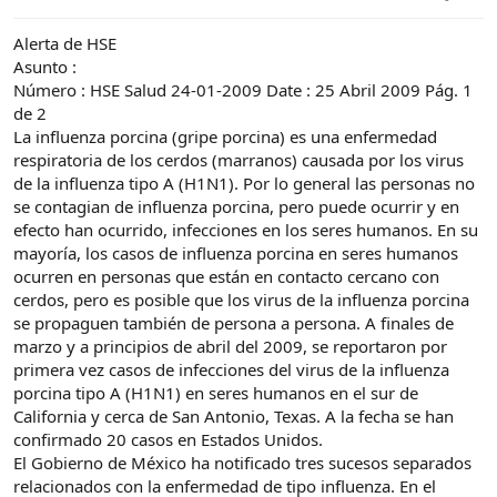
e
c
l
i
Alerta de HSE
t
o
e
Asunto :
m
Número : HSE Salud 24-01-2009 Date : 25 Abril 2009 Pág. 1
a
de 2
La influenza porcina (gripe porcina) es una enfermedad
respiratoria de los cerdos (marranos) causada por los virus
de la influenza tipo A (H1N1). Por lo general las personas no
se contagian de influenza porcina, pero puede ocurrir y en
efecto han ocurrido, infecciones en los seres humanos. En su
mayoría, los casos de influenza porcina en seres humanos
ocurren en personas que están en contacto cercano con
cerdos, pero es posible que los virus de la influenza porcina
se propaguen también de persona a persona. A finales de
marzo y a principios de abril del 2009, se reportaron por
primera vez casos de infecciones del virus de la influenza
porcina tipo A (H1N1) en seres humanos en el sur de
California y cerca de San Antonio, Texas. A la fecha se han
confirmado 20 casos en Estados Unidos.
El Gobierno de México ha notificado tres sucesos separados
relacionados con la enfermedad de tipo influenza. En el