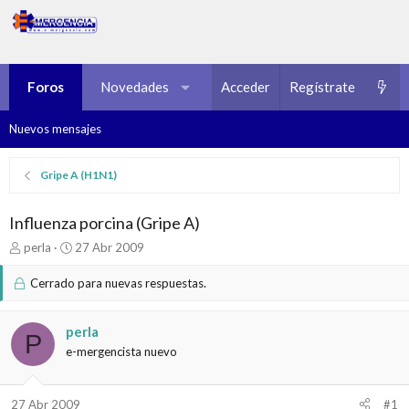
Foros
Novedades
Multimedia
Acceder
Regístrate
Recursos
Nuevos mensajes
Gripe A (H1N1)
Influenza porcina (Gripe A)
I
F
perla
27 Abr 2009
n
e
i
c
Cerrado para nuevas respuestas.
c
h
i
a
a
d
perla
P
d
e
e-mergencista nuevo
o
i
r
n
d
i
27 Abr 2009
#1