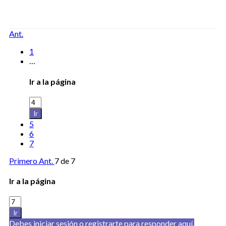
Ant.
1
…
Ir a la página
Ir
5
6
7
Primero
Ant.
7 de 7
Ir a la página
Ir
Debes iniciar sesión o registrarte para responder aquí.