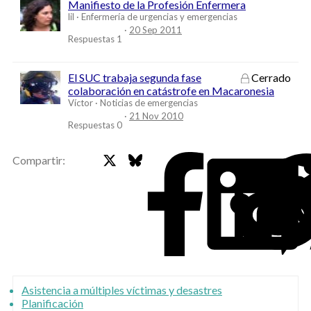
Manifiesto de la Profesión Enfermera
lil
Enfermería de urgencias y emergencias
20 Sep 2011
Respuestas
1
El SUC trabaja segunda fase
Cerrado
colaboración en catástrofe en Macaronesia
Víctor
Noticias de emergencias
21 Nov 2010
Respuestas
0
X
Bluesky
Faceb
Compartir:
Asistencia a múltiples víctimas y desastres
Planificación