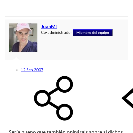
JuanMi
Co-administrador
Miembro del equipo
12 Sep 2007
Sería bueno que también opinárais sobre si dichos