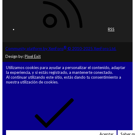
RSS
®
Community platform by XenForo
© 2010-2025 XenForo Ltd.
Design by:
Pixel Exit
Utilizamos cookies para ayudar a personalizar el contenido, adaptar
la experiencia, y si estás registrado, a mantenerte conectado.
Al continuar utilizando este sitio, estás dando tu consentimiento a
nuestra utilización de cookies.
Aceptar
Saber 