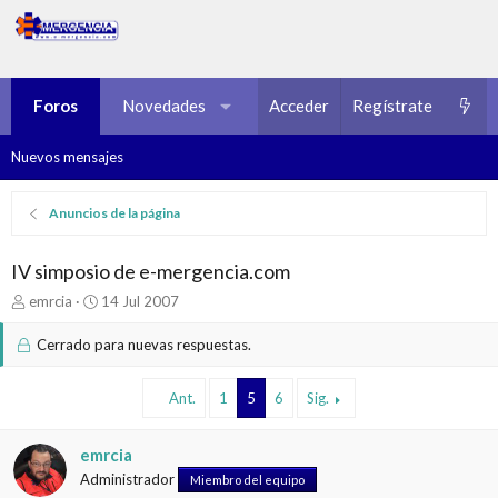
Foros
Novedades
Multimedia
Acceder
Regístrate
Recursos
Nuevos mensajes
Anuncios de la página
IV simposio de e-mergencia.com
I
F
emrcia
14 Jul 2007
n
e
i
c
Cerrado para nuevas respuestas.
c
h
i
a
Ant.
1
5
6
Sig.
a
d
d
e
o
i
emrcia
r
n
Administrador
d
i
Miembro del equipo