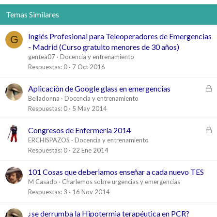
Temas Similares
Inglés Profesional para Teleoperadores de Emergencias
G
- Madrid (Curso gratuito menores de 30 años)
gentea07
Docencia y entrenamiento
Respuestas
0
7 Oct 2016
C
Aplicación de Google glass en emergencias
e
Belladonna
Docencia y entrenamiento
r
Respuestas
0
5 May 2014
r
a
C
Congresos de Enfermería 2014
d
e
ERCHISPAZOS
Docencia y entrenamiento
o
r
Respuestas
0
22 Ene 2014
r
a
101 Cosas que deberiamos enseñar a cada nuevo TES
d
M Casado
Charlemos sobre urgencias y emergencias
o
Respuestas
3
16 Nov 2014
¿se derrumba la Hipotermia terapéutica en PCR?