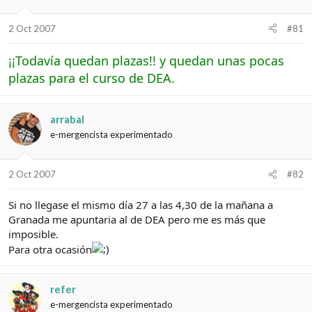
e
c
l
i
t
o
2 Oct 2007
#81
e
m
¡¡Todavía quedan plazas!! y quedan unas pocas
a
plazas para el curso de DEA.
arrabal
e-mergencista experimentado
2 Oct 2007
#82
Si no llegase el mismo día 27 a las 4,30 de la mañana a
Granada me apuntaria al de DEA pero me es más que
imposible.
Para otra ocasión
refer
e-mergencista experimentado