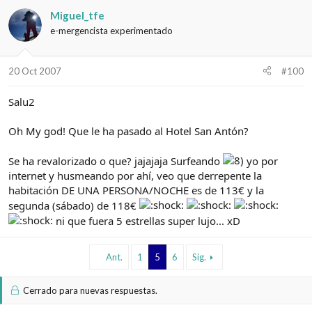
Miguel_tfe
e-mergencista experimentado
20 Oct 2007
#100
Salu2
Oh My god! Que le ha pasado al Hotel San Antón?
Se ha revalorizado o que? jajajaja Surfeando
yo por
internet y husmeando por ahí, veo que derrepente la
habitación DE UNA PERSONA/NOCHE es de 113€ y la
segunda (sábado) de 118€
ni que fuera 5 estrellas super lujo... xD
Ant.
1
5
6
Sig.
Cerrado para nuevas respuestas.