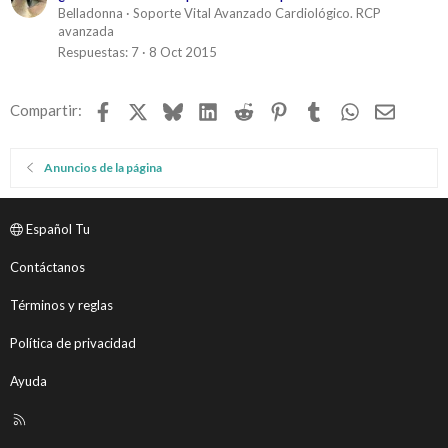
Belladonna
Soporte Vital Avanzado Cardiológico. RCP
avanzada
Respuestas
7
8 Oct 2015
Facebook
X
Bluesky
LinkedIn
Reddit
Pinterest
Tumblr
WhatsApp
Email
Compartir:
Anuncios de la página
Español Tu
Contáctanos
Términos y reglas
Política de privacidad
Ayuda
R
S