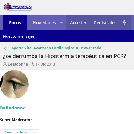
Foros
Novedades
Acceder
Multimedia
Regístrate
Recursos
Nuevos mensajes
Soporte Vital Avanzado Cardiológico. RCP avanzada
¿se derrumba la Hipotermia terapéutica en PCR?
I
F
Belladonna
17 Dic 2013
n
e
i
c
c
h
i
a
a
d
d
e
o
i
r
n
Belladonna
d
i
e
c
Super Moderator
l
i
t
o
Miembro del equipo
e