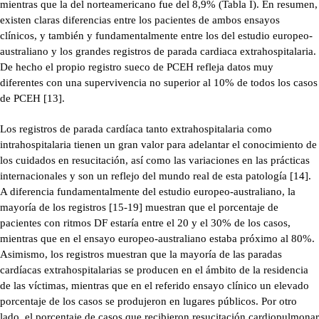
mientras que la del norteamericano fue del 8,9% (Tabla I). En resumen,
existen claras diferencias entre los pacientes de ambos ensayos
clínicos, y también y fundamentalmente entre los del estudio europeo-
australiano y los grandes registros de parada cardiaca extrahospitalaria.
De hecho el propio registro sueco de PCEH refleja datos muy
diferentes con una supervivencia no superior al 10% de todos los casos
de PCEH [13].
Los registros de parada cardíaca tanto extrahospitalaria como
intrahospitalaria tienen un gran valor para adelantar el conocimiento de
los cuidados en resucitación, así como las variaciones en las prácticas
internacionales y son un reflejo del mundo real de esta patología [14].
A diferencia fundamentalmente del estudio europeo-australiano, la
mayoría de los registros [15-19] muestran que el porcentaje de
pacientes con ritmos DF estaría entre el 20 y el 30% de los casos,
mientras que en el ensayo europeo-australiano estaba próximo al 80%.
Asimismo, los registros muestran que la mayoría de las paradas
cardíacas extrahospitalarias se producen en el ámbito de la residencia
de las víctimas, mientras que en el referido ensayo clínico un elevado
porcentaje de los casos se produjeron en lugares públicos. Por otro
lado, el porcentaje de casos que recibieron resucitación cardiopulmonar