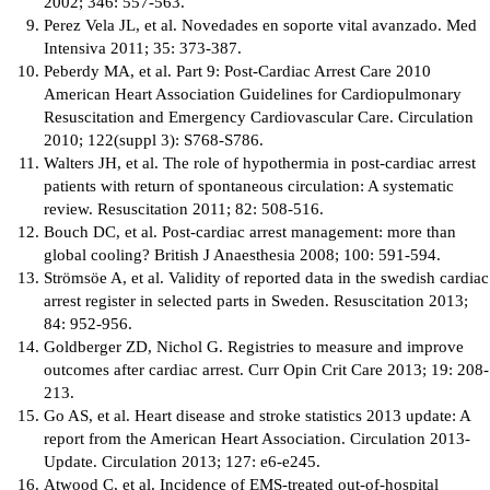
2002; 346: 557-563.
Perez Vela JL, et al. Novedades en soporte vital avanzado. Med
Intensiva 2011; 35: 373-387.
Peberdy MA, et al. Part 9: Post-Cardiac Arrest Care 2010
American Heart Association Guidelines for Cardiopulmonary
Resuscitation and Emergency Cardiovascular Care. Circulation
2010; 122(suppl 3): S768-S786.
Walters JH, et al. The role of hypothermia in post-cardiac arrest
patients with return of spontaneous circulation: A systematic
review. Resuscitation 2011; 82: 508-516.
Bouch DC, et al. Post-cardiac arrest management: more than
global cooling? British J Anaesthesia 2008; 100: 591-594.
Strömsöe A, et al. Validity of reported data in the swedish cardiac
arrest register in selected parts in Sweden. Resuscitation 2013;
84: 952-956.
Goldberger ZD, Nichol G. Registries to measure and improve
outcomes after cardiac arrest. Curr Opin Crit Care 2013; 19: 208-
213.
Go AS, et al. Heart disease and stroke statistics 2013 update: A
report from the American Heart Association. Circulation 2013-
Update. Circulation 2013; 127: e6-e245.
Atwood C, et al. Incidence of EMS-treated out-of-hospital