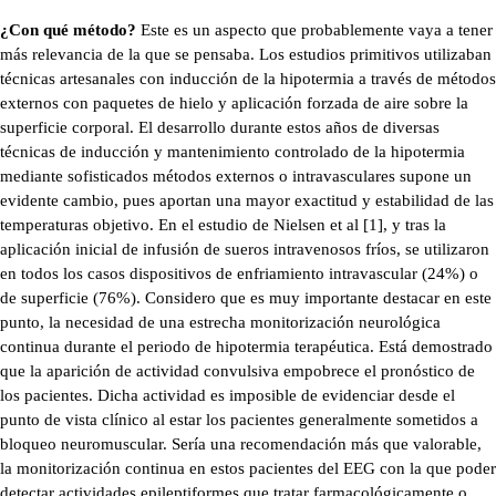
¿Con qué método?
Este es un aspecto que probablemente vaya a tener
más relevancia de la que se pensaba. Los estudios primitivos utilizaban
técnicas artesanales con inducción de la hipotermia a través de métodos
externos con paquetes de hielo y aplicación forzada de aire sobre la
superficie corporal. El desarrollo durante estos años de diversas
técnicas de inducción y mantenimiento controlado de la hipotermia
mediante sofisticados métodos externos o intravasculares supone un
evidente cambio, pues aportan una mayor exactitud y estabilidad de las
temperaturas objetivo. En el estudio de Nielsen et al [1], y tras la
aplicación inicial de infusión de sueros intravenosos fríos, se utilizaron
en todos los casos dispositivos de enfriamiento intravascular (24%) o
de superficie (76%). Considero que es muy importante destacar en este
punto, la necesidad de una estrecha monitorización neurológica
continua durante el periodo de hipotermia terapéutica. Está demostrado
que la aparición de actividad convulsiva empobrece el pronóstico de
los pacientes. Dicha actividad es imposible de evidenciar desde el
punto de vista clínico al estar los pacientes generalmente sometidos a
bloqueo neuromuscular. Sería una recomendación más que valorable,
la monitorización continua en estos pacientes del EEG con la que poder
detectar actividades epileptiformes que tratar farmacológicamente o