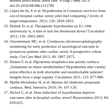
modern post-cardiac arrest care. N Engl J Med 2013;
doi:10.1056/NEJMe1312700
López-de-Sa, E et al. Hypothermia in Comatose survivors from
out-of-hospital cardiac arrest: pilot trial comparing 2 levels of
target temperature. 2012; 126: 2826-2833.
Drabek D, et al. Therapeutic hypothermia on It´s 10th
anniversary is, it time to turn the thermostat down? Circulation
2012; 126: 2803-2805.
Cloostermans MC, et al. Continuous electroencephalography
monitoring for early prediction of neurological outcome in
postanoxic patients after cardiac arrest: A prospective cohort
study. Crit Care Med 2012; 40: 2867-2875.
Dumas F, et al. Hipotermia terapéutica tras parada cardiaca.
¿Solamente en ritmos desfibrilables? Hypothermia after cardiac
arrest effective in both shockable and nonshockable patients?
Insights from a large registry. Circulation 2011; 123: 877-886.
Martín-Hernández H, et al. Manejo del síndrome posparada
cardiaca. Med. Intensiva 2010; 34: 107-126.
Nichol G, et al. Does induction of hypothermia improve
outcomes after in-hospital cardiac arrest? Resuscitation 2013; 84:
620-625.