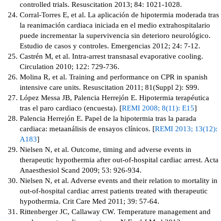
controlled trials. Resuscitation 2013; 84: 1021-1028.
Corral-Torres E, et al. La aplicación de hipotermia moderada tras
la reanimación cardiaca iniciada en el medio extrahospitalario
puede incrementar la supervivencia sin deterioro neurológico.
Estudio de casos y controles. Emergencias 2012; 24: 7-12.
Castrén M, et al. Intra-arrest transnasal evaporative cooling.
Circulation 2010; 122: 729-736.
Molina R, et al. Training and performance on CPR in spanish
intensive care units. Resuscitation 2011; 81(Suppl 2): S99.
López Messa JB, Palencia Herrejón E. Hipotermia terapéutica
tras el paro cardiaco (encuesta). [
REMI 2008; 8(11): E15
]
Palencia Herrejón E. Papel de la hipotermia tras la parada
cardiaca: metaanálisis de ensayos clínicos. [
REMI 2013; 13(12):
A183
]
Nielsen N, et al. Outcome, timing and adverse events in
therapeutic hypothermia after out-of-hospital cardiac arrest. Acta
Anaesthesiol Scand 2009; 53: 926-934.
Nielsen N, et al. Adverse events and their relation to mortality in
out-of-hospital cardiac arrest patients treated with therapeutic
hypothermia. Crit Care Med 2011; 39: 57-64.
Rittenberger JC, Callaway CW. Temperature management and