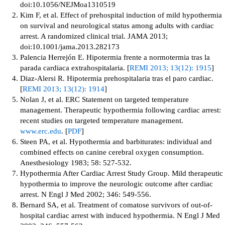
doi:10.1056/NEJMoa1310519
Kim F, et al. Effect of prehospital induction of mild hypothermia
on survival and neurological status among adults with cardiac
arrest. A randomized clinical trial. JAMA 2013;
doi:10.1001/jama.2013.282173
Palencia Herrejón E. Hipotermia frente a normotermia tras la
parada cardiaca extrahospitalaria. [
REMI 2013; 13(12): 1915
]
Diaz-Alersi R. Hipotermia prehospitalaria tras el paro cardiac.
[
REMI 2013; 13(12): 1914
]
Nolan J, et al. ERC Statement on targeted temperature
management. Therapeutic hypothermia following cardiac arrest:
recent studies on targeted temperature management.
www.erc.edu
. [
PDF
]
Steen PA, et al. Hypothermia and barbiturates: individual and
combined effects on canine cerebral oxygen consumption.
Anesthesiology 1983; 58: 527-532.
Hypothermia After Cardiac Arrest Study Group. Mild therapeutic
hypothermia to improve the neurologic outcome after cardiac
arrest. N Engl J Med 2002; 346: 549-556.
Bernard SA, et al. Treatment of comatose survivors of out-of-
hospital cardiac arrest with induced hypothermia. N Engl J Med