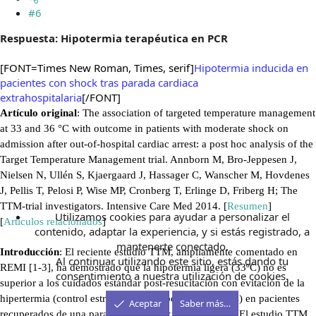
#6
Respuesta: Hipotermia terapéutica en PCR
[FONT=Times New Roman, Times, serif]
Hipotermia inducida en
pacientes con shock tras parada cardiaca
extrahospitalaria
[/FONT]
Artículo original
: The association of targeted temperature management
at 33 and 36 °C with outcome in patients with moderate shock on
admission after out-of-hospital cardiac arrest: a post hoc analysis of the
Target Temperature Management trial. Annborn M, Bro-Jeppesen J,
Nielsen N, Ullén S, Kjaergaard J, Hassager C, Wanscher M, Hovdenes
J, Pellis T, Pelosi P, Wise MP, Cronberg T, Erlinge D, Friberg H; The
TTM-trial investigators. Intensive Care Med 2014. [
Resumen
]
Utilizamos cookies para ayudar a personalizar el
[
Artículos relacionados
]
contenido, adaptar la experiencia, y si estás registrado, a
mantenerte conectado.
Introducción
: El reciente estudio TTM, ampliamente comentado en
Al continuar utilizando este sitio, estás dando tu
REMI [1-3], ha demostrado que la hipotermia ligera (33ºC) no es
consentimiento a nuestra utilización de cookies.
superior a los cuidados estándar post-resucitación con evitación de la
hipertermia (control estricto de la temperatura en 36ºC) en pacientes
Aceptar
Saber más…
recuperados de una parada cardiaca extrahospitalaria. El estudio TTM