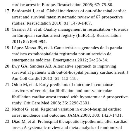
cardiac arrest in Europe. Resuscitation 2005; 67: 75-80.
Berdowski J, et al. Global incidences of out-of-hospital cardiac
arrest and survival rates: systematic review of 67 prospective
studies. Resuscitation 2010; 81: 1479-1487.
Gräsner JT, et al. Quality management in resuscitation - towards
an European cardiac arrest registry (EuReCa). Resuscitation
2011; 82: 898-994.
López-Messa JB, et al. Características generales de la parada
cardiaca extrahospitalaria registrada por un servicio de
emergencias médicas. Emergencias 2012; 24: 28-34.
Ewy GA, Sanders AB. Alternative approach to improving
survival af patients with out-of-hospital primary cardiac arrest. J
Am Coll Cardiol 2013; 61: 113-118.
Oddo M, et al. Early predictors of outcome in comatose
survivors of ventricular fibrillation and non-ventricular
fibrillation cardiac arrest treated with hypotermia: A prospective
study. Crit Care Med 2008; 36: 2296-2301.
Nichol G, et al. Regional variation in out-of-hospital cardiac
arrest incidence and outcome. JAMA 2008; 300: 1423-1431.
Diao M, et al. Prehospital therapeutic hypothermia after cardiac
arrest: A systematic review and meta-analysis of randomized