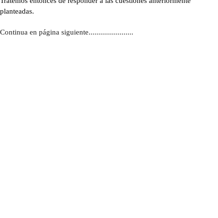
Tratemos entonces de responder a las cuestiones anteriormente
planteadas.
Continua en página siguiente.......................