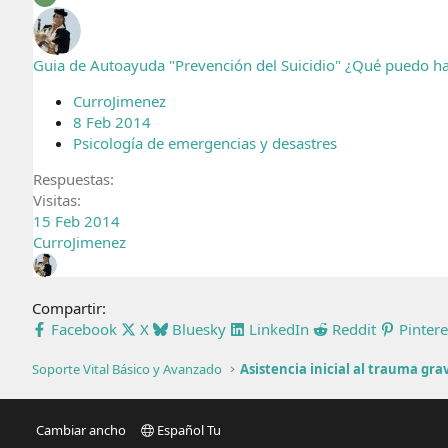
Guia de Autoayuda "Prevención del Suicidio" ¿Qué puedo ha
CurroJimenez
8 Feb 2014
Psicología de emergencias y desastres
Respuestas
Visitas
15 Feb 2014
CurroJimenez
Compartir:
Facebook
X
Bluesky
LinkedIn
Reddit
Pintere
Soporte Vital Básico y Avanzado
Asistencia inicial al trauma gra
Cambiar ancho
Español Tu