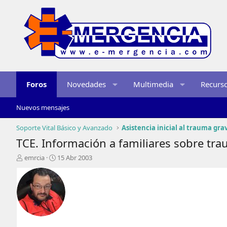
Foros
Novedades
Multimedia
Recurs
Nuevos mensajes
Soporte Vital Básico y Avanzado
Asistencia inicial al trauma gra
TCE. Información a familiares sobre tra
I
F
emrcia
15 Abr 2003
n
e
i
c
c
h
i
a
a
d
d
e
o
i