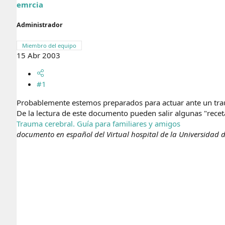
r
n
emrcia
d
i
e
c
Administrador
l
i
t
o
Miembro del equipo
e
15 Abr 2003
m
a
#1
Probablemente estemos preparados para actuar ante un trau
De la lectura de este documento pueden salir algunas "receta
Trauma cerebral. Guía para familiares y amigos
documento en español del Virtual hospital de la Universidad 