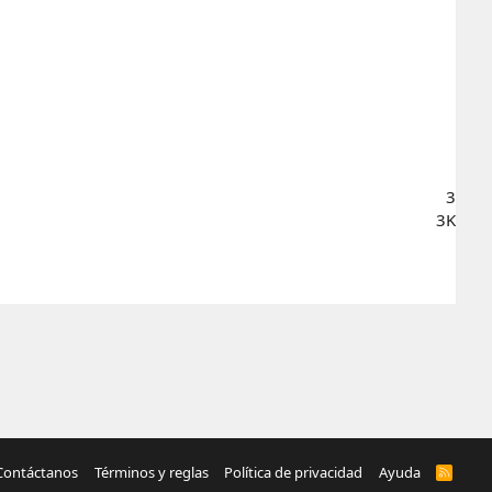
3
3K
Contáctanos
Términos y reglas
Política de privacidad
Ayuda
R
S