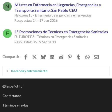
Máster en Enfermería en Urgencias, Emergencias y
N
Transporte Sanitario. San Pablo CEU
Naloxona13
Enfermería de urgencias y emergencias
Respuestas
14
17 Jun 2016
1º Promociones de Tecnicos en Emergencias Sanitarias
F
FUTUROT.E.S
Técnicos en Emergencias Sanitarias
Respuestas
35
9 Sep 2011
Facebook
X
Bluesky
LinkedIn
Reddit
Pinterest
Tumblr
WhatsApp
Email
Compartir:
Docencia y entrenamiento
Español Tu
Contáctanos
Términos y reglas