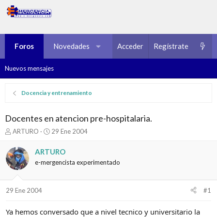
Foros
Novedades
Multimedia
Acceder
Regístrate
Recursos
Nuevos mensajes
Docencia y entrenamiento
Docentes en atencion pre-hospitalaria.
I
F
ARTURO
29 Ene 2004
n
e
i
c
ARTURO
c
h
e-mergencista experimentado
i
a
a
d
d
e
29 Ene 2004
#1
o
i
r
n
d
i
Ya hemos conversado que a nivel tecnico y universitario la