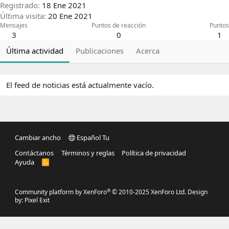
Registrado
18 Ene 2021
Última visita
20 Ene 2021
Mensajes
Puntos de reacción
Puntos
3
0
1
Última actividad
Publicaciones
Acerca
El feed de noticias está actualmente vacío.
Cambiar ancho
Español Tu
Contáctanos
Términos y reglas
Política de privacidad
Ayuda
R
S
S
®
Community platform by XenForo
© 2010-2025 XenForo Ltd.
Design
by:
Pixel Exit