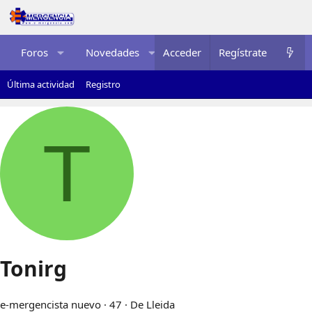
Foros
Novedades
Acceder
Multimedia
Regístrate
Recurso
Última actividad
Registro
T
Tonirg
e-mergencista nuevo
·
47
·
De
Lleida