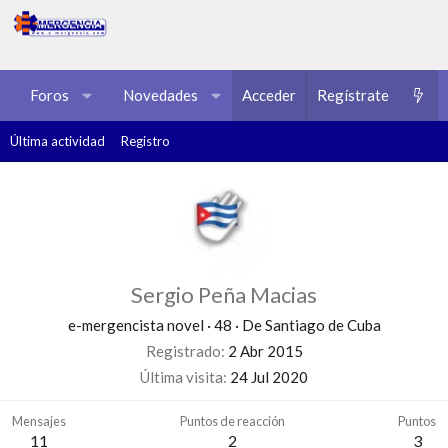
Foros
Novedades
Acceder
Multimedia
Regístrate
Recursos
Última actividad
Registro
Sergio Peña Macias
e-mergencista novel
·
48
·
De
Santiago de Cuba
Registrado
2 Abr 2015
Última visita
24 Jul 2020
Mensajes
Puntos de reacción
Puntos
11
2
3