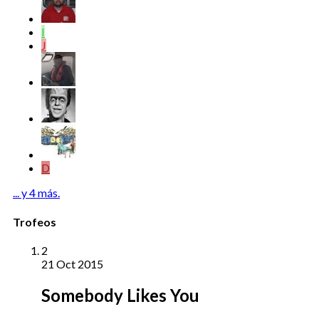
I
J
D
... y 4 más.
Trofeos
2
21 Oct 2015
Somebody Likes You