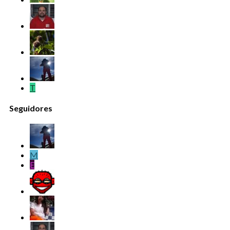
T
Seguidores
M
E