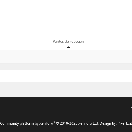
Puntos de reacción
4
®
Community platform by XenForo
© 2010-2025 XenForo Ltd.
Design by:
Pixel Exit