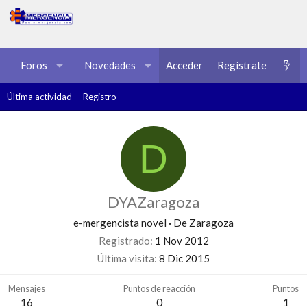
Foros
Novedades
Acceder
Multimedia
Regístrate
Recursos
Última actividad
Registro
D
DYAZaragoza
e-mergencista novel
·
De
Zaragoza
Registrado
1 Nov 2012
Última visita
8 Dic 2015
Mensajes
Puntos de reacción
Puntos
16
0
1