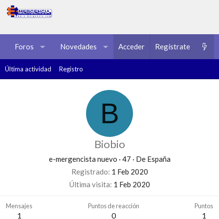
Foros
Novedades
Acceder
Multimedia
Regístrate
Recursos
Última actividad
Registro
B
Biobio
e-mergencista nuevo
·
47
·
De
España
Registrado
1 Feb 2020
Última visita
1 Feb 2020
Mensajes
Puntos de reacción
Puntos
1
0
1