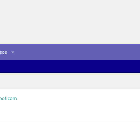
sos
pot.com