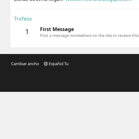
Trofeos
First Message
1
Post a message somewhere on the site to receive this
Cambiar ancho
Español Tu