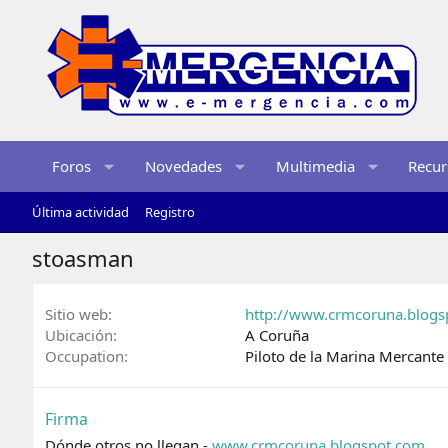
Foros
Novedades
Multimedia
Recur
Última actividad
Registro
stoasman
Sitio web
http://www.crmcoruna.blogs
Ubicación
A Coruña
Occupation
Piloto de la Marina Mercante
Firma
Dónde otros no llegan.-
www.crmcoruna.blogspot.com