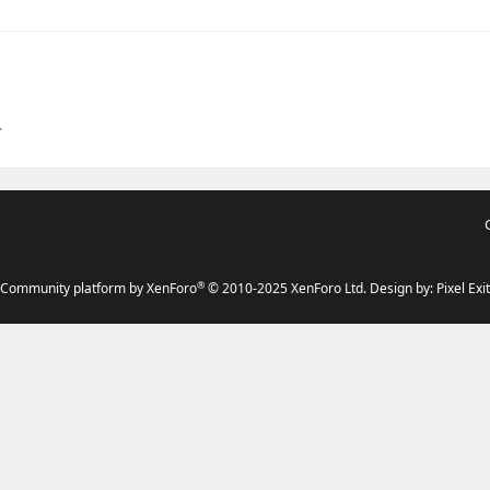
.
®
Community platform by XenForo
© 2010-2025 XenForo Ltd.
Design by:
Pixel Exit