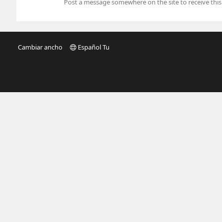
Post a message somewhere on the site to receive this
Cambiar ancho
Español Tu