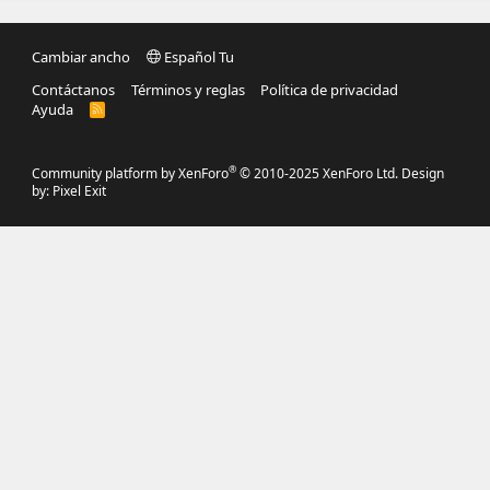
Cambiar ancho
Español Tu
Contáctanos
Términos y reglas
Política de privacidad
Ayuda
R
S
S
®
Community platform by XenForo
© 2010-2025 XenForo Ltd.
Design
by:
Pixel Exit