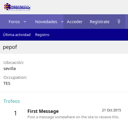
Foros
Novedades
Acceder
Multimedia
Regístrate
Recurso
Última actividad
Registro
pepof
Ubicación
sevilla
Occupation
TES
Trofeos
21 Oct 2015
First Message
1
Post a message somewhere on the site to receive this.