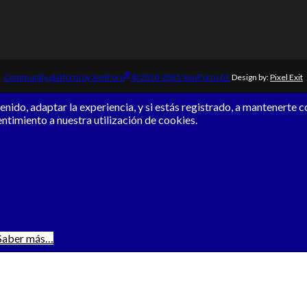
®
Community platform by XenForo
© 2010-2025 XenForo Ltd.
Design by:
Pixel Exit
nido, adaptar la experiencia, y si estás registrado, a mantenerte 
entimiento a nuestra utilización de cookies.
Saber más…