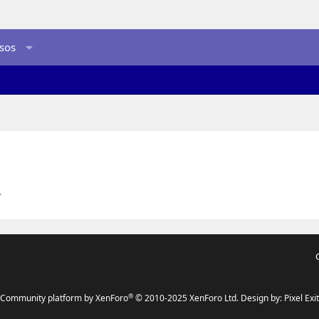
sos
.
®
Community platform by XenForo
© 2010-2025 XenForo Ltd.
Design by:
Pixel Exit