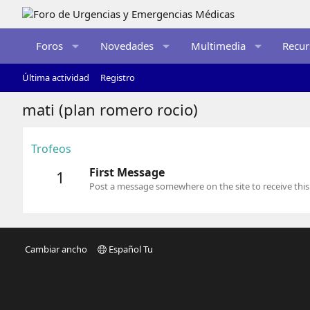
Foros
Novedades
Multimedia
Recur
Última actividad
Registro
mati (plan romero rocio)
Trofeos
First Message
1
Post a message somewhere on the site to receive this
Cambiar ancho
Español Tu