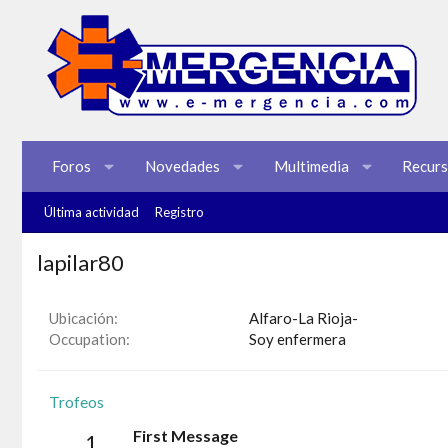
Foros
Novedades
Multimedia
Recur
Última actividad
Registro
lapilar80
Ubicación
Alfaro-La Rioja-
Occupation
Soy enfermera
Trofeos
First Message
1