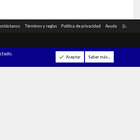
R
ontáctanos
Términos y reglas
Política de privacidad
Ayuda
S
S
ectado.
Aceptar
Saber más…