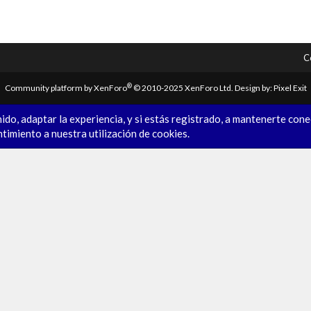
C
®
Community platform by XenForo
© 2010-2025 XenForo Ltd.
Design by:
Pixel Exit
ido, adaptar la experiencia, y si estás registrado, a mantenerte con
ntimiento a nuestra utilización de cookies.