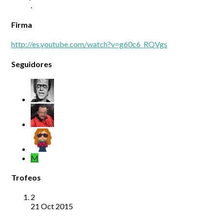
.
Firma
http://es.youtube.com/watch?v=g60c6_RQVgs
Seguidores
M
Trofeos
2
21 Oct 2015