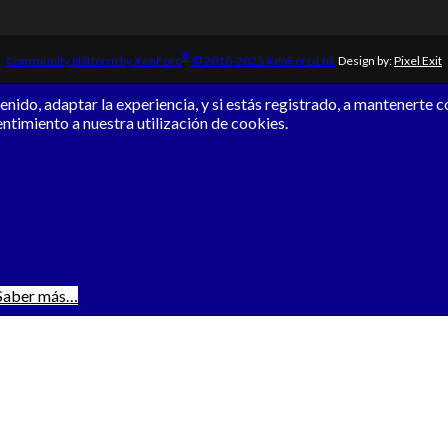
®
Community platform by XenForo
© 2010-2025 XenForo Ltd.
Design by:
Pixel Exit
nido, adaptar la experiencia, y si estás registrado, a mantenerte 
entimiento a nuestra utilización de cookies.
Saber más…