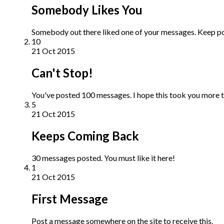
Somebody Likes You
Somebody out there liked one of your messages. Keep pos
10
21 Oct 2015
Can't Stop!
You've posted 100 messages. I hope this took you more t
5
21 Oct 2015
Keeps Coming Back
30 messages posted. You must like it here!
1
21 Oct 2015
First Message
Post a message somewhere on the site to receive this.