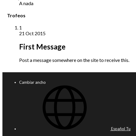
A nada
Trofeos
1
21 Oct 2015
First Message
Post a message somewhere on the site to receive this.
Cambiar ancho
Español Tu