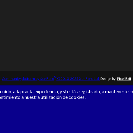
®
Community platform by XenForo
© 2010-2025 XenForo Ltd.
Design by:
Pixel Exit
nido, adaptar la experiencia, y si estás registrado, a mantenerte 
entimiento a nuestra utilización de cookies.