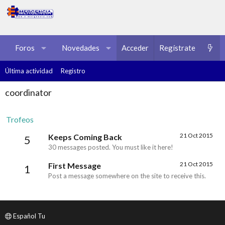
Foros
Novedades
Acceder
Multimedia
Regístrate
Recursos
Última actividad
Registro
coordinator
Trofeos
21 Oct 2015
Keeps Coming Back
5
30 messages posted. You must like it here!
21 Oct 2015
First Message
1
Post a message somewhere on the site to receive this.
Español Tu