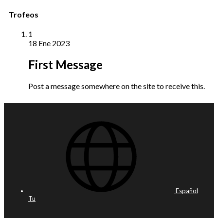
Trofeos
1
18 Ene 2023
First Message
Post a message somewhere on the site to receive this.
Español
Tu