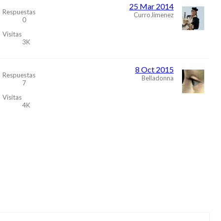
25 Mar 2014
Respuestas
CurroJimenez
0
Visitas
3K
8 Oct 2015
Respuestas
Belladonna
7
Visitas
4K