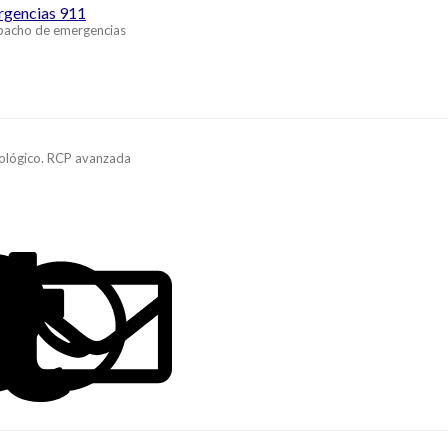
ergencias 911
spacho de emergencias
ológico. RCP avanzada
ook
LinkedIn
Reddit
Pinterest
Tumblr
WhatsApp
Email