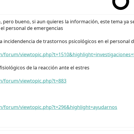
, pero bueno, si aun quieres la información, este tema ya s
n el personal de emergencias
la incidendencia de trastornos psicológicos en el personal
/forum/viewtopic.php?t=1510&highlight=investigaciones+
iológicos de la reacción ante el estres
m/forum/viewtopic.php?t=883
m/forum/viewtopic.php?t=296&highlight=ayudarnos