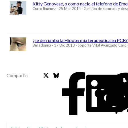
Kitty Genovese, o como nacio el telefono de Em
CurroJimenez
25 Mar 2014
Gestión de recursos y de
¿se derrumba la Hipotermia terapéutica en PCR?
Belladonna
17 Dic 2013
Soporte Vital Avanzado Cardi
X
Bluesky
Faceb
Compartir: