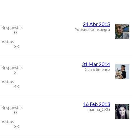
24 Abr 2015
Respuestas
Yosisnel Consuegra
0
Visitas
3K
31 Mar 2014
Respuestas
CurroJimenez
3
Visitas
4K
16 Feb 2013
Respuestas
marina_CRG
0
Visitas
3K