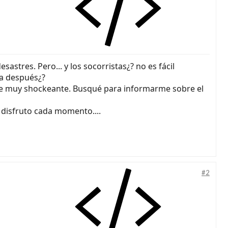
astres. Pero... y los socorristas¿? no es fácil
ía después¿?
 fue muy shockeante. Busqué para informarme sobre el
y disfruto cada momento....
#2