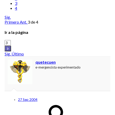
3
4
Sig.
Primero
Ant.
3 de 4
Ir a la página
Ir
Sig.
Último
quetecuen
e-mergencista experimentado
27 Sep 2004