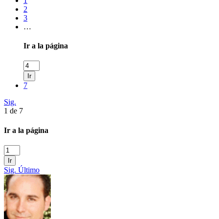
1
2
3
…
Ir a la página
Ir
7
Sig.
1 de 7
Ir a la página
Ir
Sig.
Último