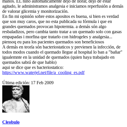
manos. EL niño automaticamente dejó de llorar, dejó de estar
agitado, le administramos analgesia e iniciamos reperfusión a demás
de valorar glicemia y monitorización.
En fin mi opinión sobre estos apositos es buena, si bien es verdad
que son muy caros, que no esta publicada su fórmula i que en
grandes quemados provocan hipotermia. a demás són algo
resbaladizos, pero cambia tanto tratar a un quemado solo con gasas
empapadas i morfina que tratarlo con hidrogeles y analgesia...
piensoq eu para los pacientes quemados son beneficiosos
A demás en teoría són bacteriostaticos y previenen la infección, de
todos modos cuando el quemado llegue al hospital lo ban a "bañar"
igualemnte en la unidad de quemados (quien haya trabajado en
quemados sabrá de que hablo)
aqui se dice que es bacteriostatico:
https://www.waterjel.net/file/a_cooling_es.pdf
Última edición:
17 Feb 2009
Cleobulo