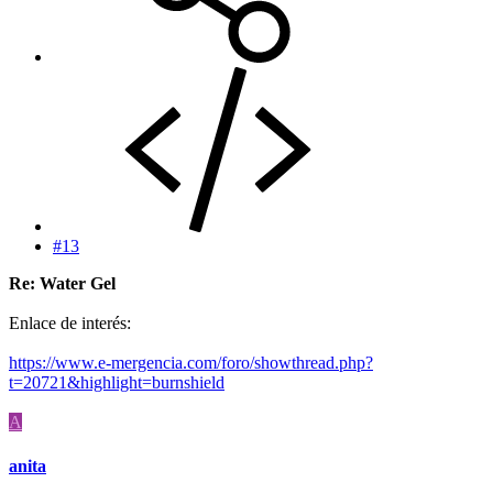
#13
Re: Water Gel
Enlace de interés:
https://www.e-mergencia.com/foro/showthread.php?
t=20721&highlight=burnshield
A
anita