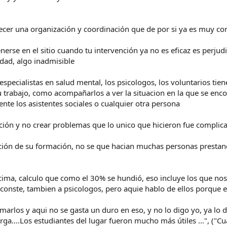
pecer una organización y coordinación que de por si ya es muy c
erse en el sitio cuando tu intervención ya no es eficaz es perjudi
rdad, algo inadmisible
especialistas en salud mental, los psicologos, los voluntarios tie
 trabajo, como acompañarlos a ver la situacion en la que se encon
nte los asistentes sociales o cualquier otra persona
ción y no crear problemas que lo unico que hicieron fue complic
unción de su formación, no se que hacian muchas personas presta
cima, calculo que como el 30% se hundió, eso incluye los que no
e conste, tambien a psicologos, pero aquie hablo de ellos porque e
arlos y aqui no se gasta un duro en eso, y no lo digo yo, ya lo di
a....Los estudiantes del lugar fueron mucho más útiles ...", ("Cua