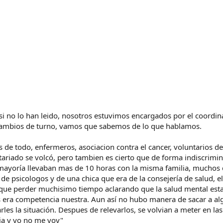
 si no lo han leido, nosotros estuvimos encargados por el coordin
 cambios de turno, vamos que sabemos de lo que hablamos.
e todo, enfermeros, asociacion contra el cancer, voluntarios de "
untariado se volcó, pero tambien es cierto que de forma indiscrim
yoría llevaban mas de 10 horas con la misma familia, muchos 
e psicologos y de una chica que era de la consejería de salud, el
e perder muchisimo tiempo aclarando que la salud mental estab
res era competencia nuestra. Aun así no hubo manera de sacar a a
s la situación. Despues de relevarlos, se volvian a meter en las 
mia y yo no me voy"