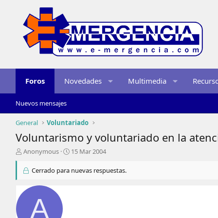
Foros
Novedades
Multimedia
Recurs
Nuevos mensajes
General
Voluntariado
Voluntarismo y voluntariado en la atenc
I
F
Anonymous
15 Mar 2004
n
e
i
c
Cerrado para nuevas respuestas.
c
h
i
a
a
d
A
d
e
o
i