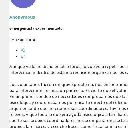
r
n
d
i
e
c
Anonymous
l
i
t
o
e
e-mergencista experimentado
m
a
15 Mar 2004
#1
Aunque ya lo he dicho en otro foros, lo vuelvo a repetir por
intervenian y dentro de esta intervención organizamos los
Los voluntarios fueron un grave problema, nos encontramos d
para intervenir ni formación para ello. Es cierto que el vol
En un primer sondeo de necesidades comprobamos que la ma
psicologos y coordinabamos por encarto directo del colegio d
argumentando que no eramos sus coordinadores. Tuvimos qu
relevos, y que todo lo que era ayuda psicologica a familia
suerte sus propios coordinadores nos acompañaron a aclararle
propios familiares, y escuche frases como "esta familia es 