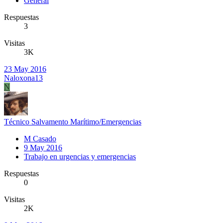
General
Respuestas
3
Visitas
3K
23 May 2016
Naloxona13
N
Técnico Salvamento Marítimo/Emergencias
M Casado
9 May 2016
Trabajo en urgencias y emergencias
Respuestas
0
Visitas
2K