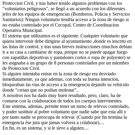
Proteccion Civil, y tras haber tenido algunos problemas con los
"voluntarios peligrosos", se llegó a un acuerdo con los diferentes
jefes de los equipos de emergencias (Bomberos, Policia y Servicios
Sanitarios): Ningun voluntario tendria acceso a la zona de riesgo si
no estaba controlado por el Cecopal, Centro de Coordinacion
Operativa Municipal.
El sistema que utilizamos es el siguiente: Cualquier voluntario que
quiera intervenir debe dirigirse al ayuntamiento ,donde es inscrito en
las listas de control, y tras unas breves instrucciones (muchos debian
ir a su casa a cambiarse de ropa, porque no se puede apagar fuego
con zapatillas deportivas y pantalones cortos o ropa de polyester) se
les asignaba a un grupo de 8 personas controlados por un miembro
de Proteccion Civil.
Si alguien intentaba entrar en la zona de riesgo era desviado
inmediatamente, ya que ademas, con toda su buena intencion,
bloqueaban las vias de acceso a la emergencia dejando su vehiculo
donde "creian que no podian molestar"..
A nosotros nos ha dado muy buen resultado, pero, claro, ha de
contarse con la colaboracion de todos los cuerpos intervinentes.
Este sistema, ademas, permite tener un turno de relevos controlado,
y poder sustituir al pobre voluntario que nadie sabe que esta alli y
por tanto nadie se preocupa de relevar. (Cuando por fin termina la
emergencia ése jura que jamas volvera a colaborar)....
En fin, es un sistema, y si le sirve a alguien....