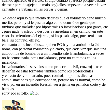
cuando apareció el ejercito, si digo cuando aparecio porque debian
de estar perdidos(jeje que malo soy) ellos empezaron a yevar la voz
cantante y a trabajar en las playas y demás.
Yo desde aqui lo que intento decir es que el voluntario tiene mucho
mérito, pero... y si le pasaba algo como ocurrió de gente que
tuvimos que trasladar por hipotermias o intoxicaciones por gases, etc
, pues nada, traslado y despues ya arreglara el. en cambio, en este
caso, los miembros del ejercito, si les pasaba algo, pues tenian su
baja, su contrato, etc etc.
en cuanto a los incendios... aqui en PC hay una ambulancia 24
horas, con personal voluntario y dietado, que cada vez que sale una
autobomba de bomberos a un incendio sale la ambulancia, a veces
no hacemos nada, otras trasladamos, pero no entramos en los
incendios.
los voluntarios de servicios como proteccion civil, cruz roja etc etc
deberían de estar formados tambien como los profesionales
y el resto del voluntariado, pues controlado por las diversas
administraciones que correspondan, porque no es normal, como he
visto yo, en un incendio forestal, ver a gente en pantalon corto y de
bambas.
sorry por el rollo.