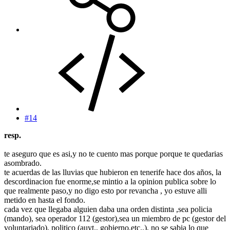
#14
resp.
te aseguro que es asi,y no te cuento mas porque porque te quedarias
asombrado.
te acuerdas de las lluvias que hubieron en tenerife hace dos años, la
descordinacion fue enorme,se mintio a la opinion publica sobre lo
que realmente paso,y no digo esto por revancha , yo estuve alli
metido en hasta el fondo.
cada vez que llegaba alguien daba una orden distinta ,sea policia
(mando), sea operador 112 (gestor),sea un miembro de pc (gestor del
voluntariado), politico (auyt., gobierno,etc..), no se sabia lo que