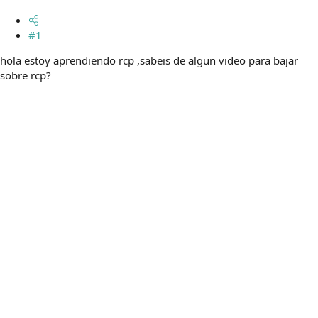
m
a
#1
hola estoy aprendiendo rcp ,sabeis de algun video para bajar
sobre rcp?