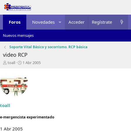
Foros
Novedades
Acceder
Multimedia
Regístrate
Recursos
Nuevos mensajes
Soporte Vital Básico y socorrismo. RCP básica
video RCP
I
F
toall
1 Abr 2005
n
e
i
c
c
h
i
a
a
d
d
e
o
i
r
n
toall
d
i
e
c
e-mergencista experimentado
l
i
t
o
1 Abr 2005
e