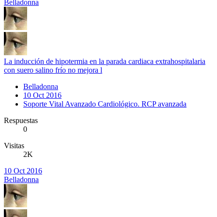
Belladonna
La inducción de hipotermia en la parada cardiaca extrahospitalaria
con suero salino frío no mejora l
Belladonna
10 Oct 2016
Soporte Vital Avanzado Cardiológico. RCP avanzada
Respuestas
0
Visitas
2K
10 Oct 2016
Belladonna