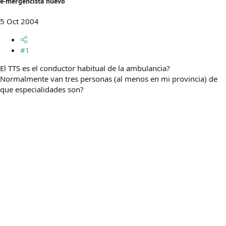
e-mergencista nuevo
m
a
5 Oct 2004
#1
El TTS es el conductor habitual de la ambulancia?
Normalmente van tres personas (al menos en mi provincia) de
que especialidades son?