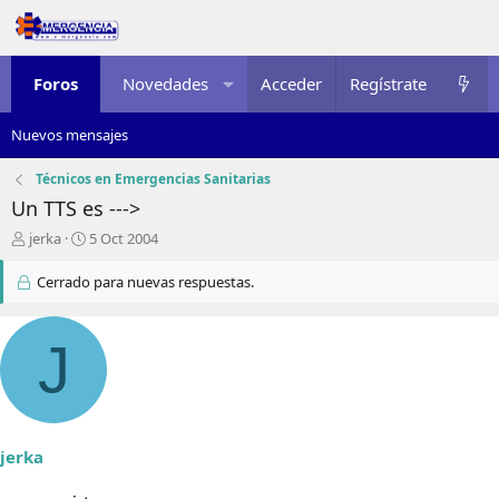
Foros
Novedades
Acceder
Multimedia
Regístrate
Recursos
Nuevos mensajes
Técnicos en Emergencias Sanitarias
Un TTS es --->
I
F
jerka
5 Oct 2004
n
e
i
c
Cerrado para nuevas respuestas.
c
h
i
a
a
d
J
d
e
o
i
r
n
d
i
e
c
jerka
l
i
t
o
e