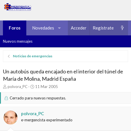
Foros
Novedades
Multimedia
Acceder
Regístrate
Recursos
Nuevos mensajes
Noticias de emergencias
Un autobús queda encajado en el interior del túnel de
María de Molina, Madrid España
I
F
polvora_PC
11 Mar 2005
n
e
i
c
Cerrado para nuevas respuestas.
c
h
i
a
a
d
polvora_PC
d
e
e-mergencista experimentado
o
i
r
n