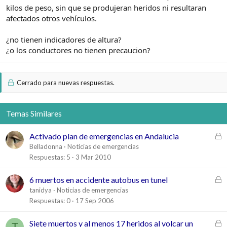
kilos de peso, sin que se produjeran heridos ni resultaran
afectados otros vehículos.
¿no tienen indicadores de altura?
¿o los conductores no tienen precaucion?
Cerrado para nuevas respuestas.
Temas Similares
C
Activado plan de emergencias en Andalucia
e
Belladonna
Noticias de emergencias
r
Respuestas
5
3 Mar 2010
r
a
C
6 muertos en accidente autobus en tunel
d
e
tanidya
Noticias de emergencias
o
r
Respuestas
0
17 Sep 2006
r
a
C
Siete muertos y al menos 17 heridos al volcar un
T