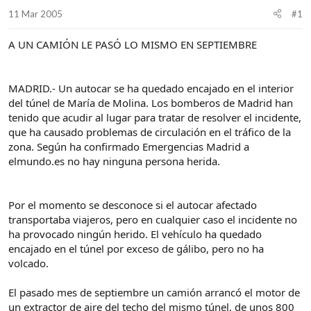
d
i
11 Mar 2005
#1
e
c
l
i
A UN CAMIÓN LE PASÓ LO MISMO EN SEPTIEMBRE
t
o
e
m
a
MADRID.- Un autocar se ha quedado encajado en el interior
del túnel de María de Molina. Los bomberos de Madrid han
tenido que acudir al lugar para tratar de resolver el incidente,
que ha causado problemas de circulación en el tráfico de la
zona. Según ha confirmado Emergencias Madrid a
elmundo.es no hay ninguna persona herida.
Por el momento se desconoce si el autocar afectado
transportaba viajeros, pero en cualquier caso el incidente no
ha provocado ningún herido. El vehículo ha quedado
encajado en el túnel por exceso de gálibo, pero no ha
volcado.
El pasado mes de septiembre un camión arrancó el motor de
un extractor de aire del techo del mismo túnel, de unos 800