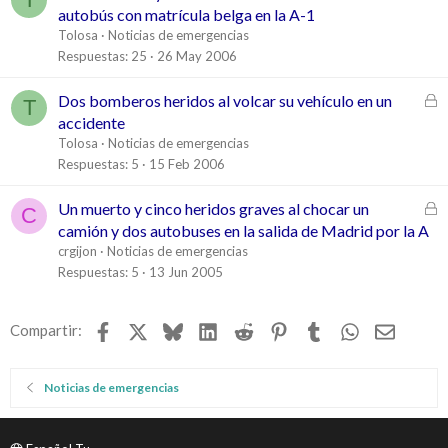
d
e
autobús con matrícula belga en la A-1
o
r
Tolosa
Noticias de emergencias
r
Respuestas
25
26 May 2006
a
d
C
Dos bomberos heridos al volcar su vehículo en un
T
o
e
accidente
r
Tolosa
Noticias de emergencias
r
Respuestas
5
15 Feb 2006
a
d
C
Un muerto y cinco heridos graves al chocar un
C
o
e
camión y dos autobuses en la salida de Madrid por la A
r
crgijon
Noticias de emergencias
r
Respuestas
5
13 Jun 2005
a
d
Facebook
X
Bluesky
LinkedIn
Reddit
Pinterest
Tumblr
WhatsApp
Email
Compartir:
o
Noticias de emergencias