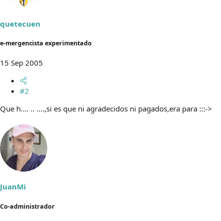
quetecuen
e-mergencista experimentado
15 Sep 2005
#2
Que h.... .. ....,si es que ni agradecidos ni pagados,era para :::->
JuanMi
Co-administrador