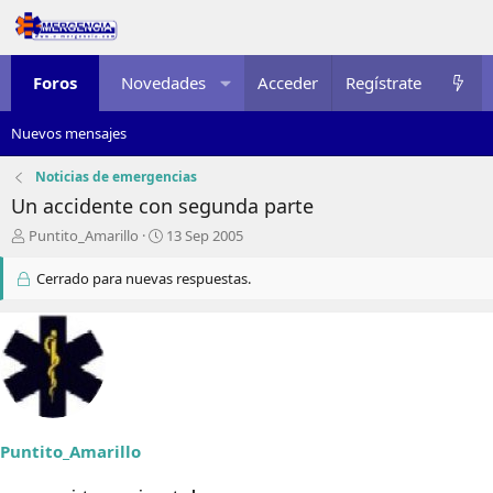
Foros
Novedades
Acceder
Multimedia
Regístrate
Recursos
Nuevos mensajes
Noticias de emergencias
Un accidente con segunda parte
I
F
Puntito_Amarillo
13 Sep 2005
n
e
i
c
Cerrado para nuevas respuestas.
c
h
i
a
a
d
d
e
o
i
r
n
d
i
e
c
Puntito_Amarillo
l
i
t
o
e