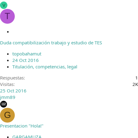
V
T
C
e
Duda compatibilización trabajo y estudio de TES
r
r
topobahamut
a
24 Oct 2016
d
Titulación, competencias, legal
o
Respuestas
1
Visitas
2K
25 Oct 2016
jmm89
G
Presentacion "Hola!"
GARGAMUZA