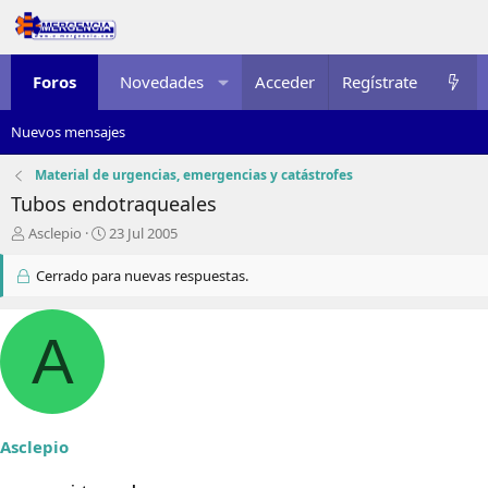
Foros
Novedades
Acceder
Multimedia
Regístrate
Recursos
Nuevos mensajes
Material de urgencias, emergencias y catástrofes
Tubos endotraqueales
I
F
Asclepio
23 Jul 2005
n
e
i
c
Cerrado para nuevas respuestas.
c
h
i
a
a
d
A
d
e
o
i
r
n
d
i
e
c
Asclepio
l
i
t
o
e