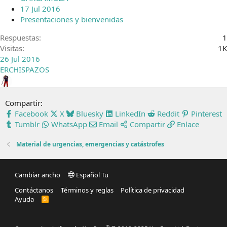
17 Jul 2016
Presentaciones y bienvenidas
Respuestas
1
Visitas
1K
26 Jul 2016
ERCHISPAZOS
Compartir:
Facebook
X
Bluesky
LinkedIn
Reddit
Pinterest
Tumblr
WhatsApp
Email
Compartir
Enlace
Material de urgencias, emergencias y catástrofes
Cambiar ancho
Español Tu
Contáctanos
Términos y reglas
Política de privacidad
Ayuda
R
S
S
®