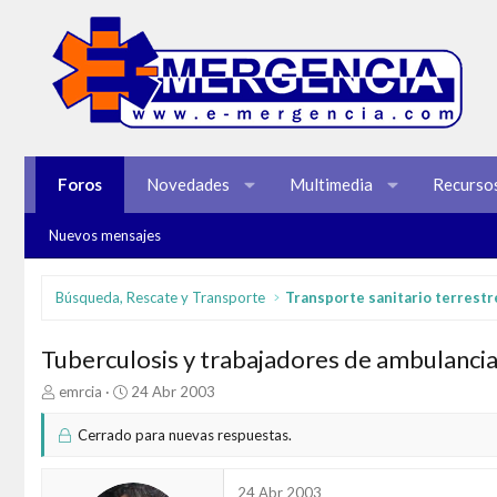
Foros
Novedades
Multimedia
Recurso
Nuevos mensajes
Búsqueda, Rescate y Transporte
Transporte sanitario terrestr
Tuberculosis y trabajadores de ambulanci
I
F
emrcia
24 Abr 2003
n
e
i
c
Cerrado para nuevas respuestas.
c
h
i
a
a
d
24 Abr 2003