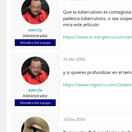
d
e
o
i
Que la tuberculosis es contagiosa
r
n
padezca tuberculosis, o sea sosp
d
i
mira este artículo:
e
c
emrcia
l
i
t
o
Administrador
https://www.e-mergencia.com/art
e
Miembro del equipo
m
a
25 Abr 2003
y si quieres profundizar en el tem
https://www.region-v.com/Downl
emrcia
Administrador
Miembro del equipo
10 Ene 2010