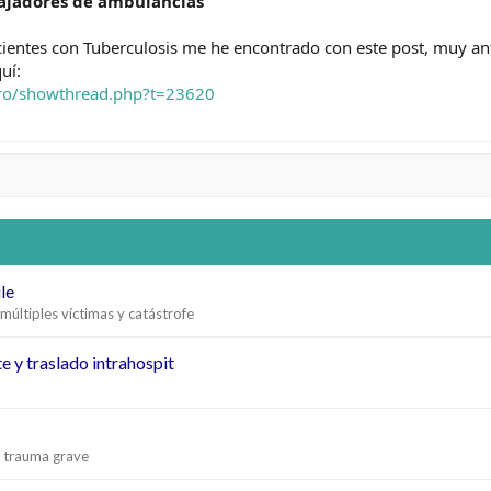
bajadores de ambulancias
ientes con Tuberculosis me he encontrado con este post, muy ant
uí:
oro/showthread.php?t=23620
le
últiples víctimas y catástrofe
e y traslado intrahospit
al trauma grave