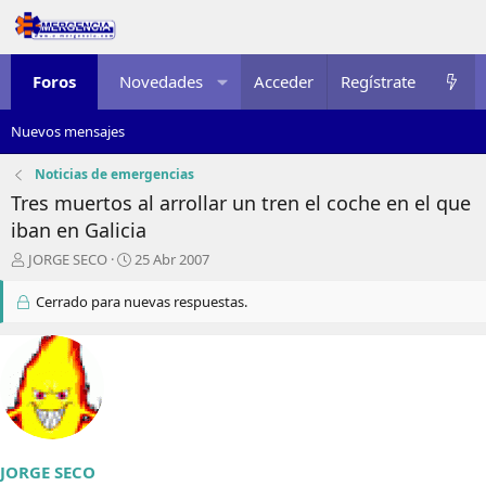
Foros
Novedades
Acceder
Multimedia
Regístrate
Recursos
Nuevos mensajes
Noticias de emergencias
Tres muertos al arrollar un tren el coche en el que
iban en Galicia
I
F
JORGE SECO
25 Abr 2007
n
e
i
c
Cerrado para nuevas respuestas.
c
h
i
a
a
d
d
e
o
i
r
n
d
i
e
c
JORGE SECO
l
i