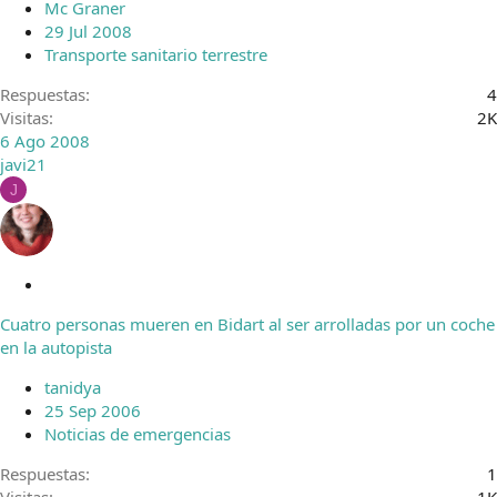
Mc Graner
29 Jul 2008
Transporte sanitario terrestre
Respuestas
4
Visitas
2K
6 Ago 2008
javi21
J
C
e
Cuatro personas mueren en Bidart al ser arrolladas por un coche
r
en la autopista
r
a
tanidya
d
25 Sep 2006
o
Noticias de emergencias
Respuestas
1