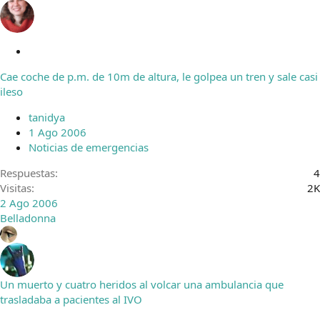
C
e
Cae coche de p.m. de 10m de altura, le golpea un tren y sale casi
r
ileso
r
a
tanidya
d
1 Ago 2006
o
Noticias de emergencias
Respuestas
4
Visitas
2K
2 Ago 2006
Belladonna
Un muerto y cuatro heridos al volcar una ambulancia que
trasladaba a pacientes al IVO