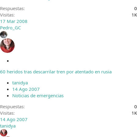
Respuestas
0
Visitas
1K
17 Mar 2008
Pedro_GC
C
e
60 heridos tras descarrilar tren por atentado en rusia
r
r
tanidya
a
14 Ago 2007
d
Noticias de emergencias
o
Respuestas
0
Visitas
1K
14 Ago 2007
tanidya