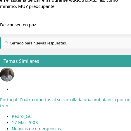
en el sistema de barreras durante VARIOS DIAS... es, como
mínimo, MUY preocupante.
Descansen en paz.
Cerrado para nuevas respuestas.
Temas Similares
C
e
Portugal: Cuatro muertos al ser arrollada una ambulancia por un
r
tren
r
a
Pedro_GC
d
17 Mar 2008
o
Noticias de emergencias