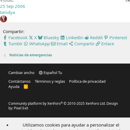
Visitas
1K
25 Sep 2006
tanidya
Compartir:
Facebook
X
Bluesky
LinkedIn
Reddit
Pinterest
Tumblr
WhatsApp
Email
Compartir
Enlace
Noticias de emergencias
Cambiar ancho
Español Tu
Contáctanos
Términos y reglas
Política de privacidad
Ayuda
R
S
S
®
Community platform by XenForo
© 2010-2025 XenForo Ltd.
Design
by:
Pixel Exit
Utilizamos cookies para ayudar a personalizar el