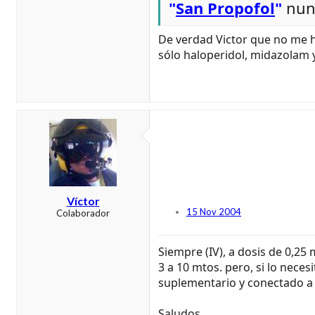
"
San Propofol
"
nunc
De verdad Victor que no me h
sólo haloperidol, midazolam y
Víctor
15 Nov 2004
Colaborador
Siempre (IV), a dosis de 0,25
3 a 10 mtos. pero, si lo nec
suplementario y conectado a 
Saludos.