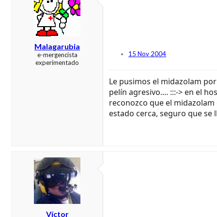
Malagarubia
15 Nov 2004
e-mergencista
experimentado
Le pusimos el midazolam por v
pelín agresivo.... :::-> en el
reconozco que el midazolam er
estado cerca, seguro que se l
Víctor