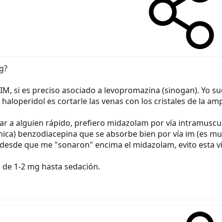
mg?
 IM, si es preciso asociado a levopromazina (sinogan). Yo su
aloperidol es cortarle las venas con los cristales de la amp
r a alguien rápido, prefiero midazolam por vía intramuscu
única) benzodiacepina que se absorbe bien por vía im (es muy
ro desde que me "sonaron" encima el midazolam, evito esta ví
s de 1-2 mg hasta sedación.