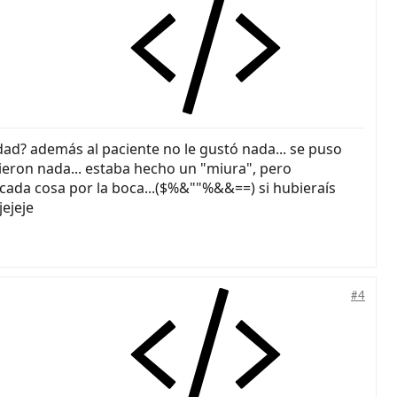
dad? además al paciente no le gustó nada... se puso
hicieron nada... estaba hecho un "miura", pero
 cada cosa por la boca...($%&""%&&==) si hubieraís
ejeje
#4