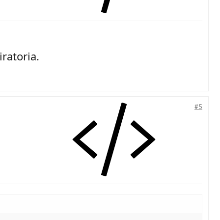
ratoria.
#5