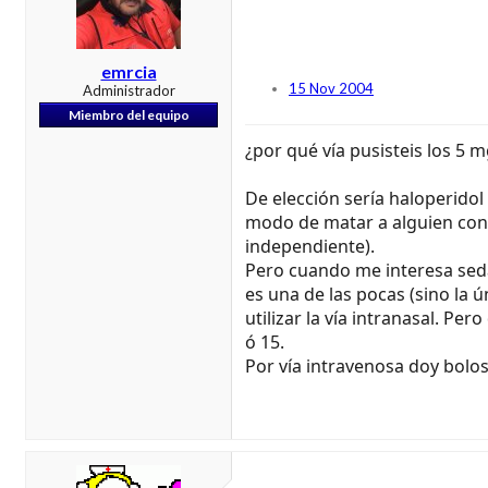
emrcia
15 Nov 2004
Administrador
Miembro del equipo
¿por qué vía pusisteis los 5 
De elección sería haloperidol
modo de matar a alguien con h
independiente).
Pero cuando me interesa seda
es una de las pocas (sino la 
utilizar la vía intranasal. Pe
ó 15.
Por vía intravenosa doy bolo