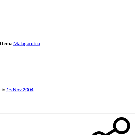
l tema
Malagarubia
cio
15 Nov 2004