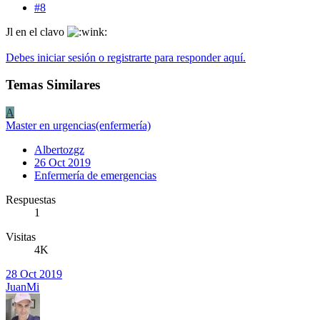
#8
Jl en el clavo
Debes iniciar sesión o registrarte para responder aquí.
Temas Similares
A
Master en urgencias(enfermería)
Albertozgz
26 Oct 2019
Enfermería de emergencias
Respuestas
1
Visitas
4K
28 Oct 2019
JuanMi