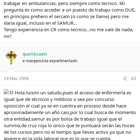
e
c
trabajar en ambulancias, pero siempre como tecnico. Mi
l
i
pregunta es como acceder a un puesto de trabajo como DUE,
t
o
en principio prefiero el sercam (o como se llame) pero me
e
daria igual, incluso en el SAMUR...
m
Tengo experiencia en CR como tecnico...no me vale de nada,
a
no?
quetecuen
e-mergencista experimentado
14 May 2004
#2
Hola luismi un saludo,pues el acceso de enfermería es
igual que de técnicos y médicos o sea por concurso
oposición el cual ya se en cuentra en proceso desde hace
aproximadamente un año casi,por lo cual busca de momento
otra entidad,samur es por bolsa de trabajo igual que el
summa,de cruz roja lo único que te puntuará serán las horas
de los cursos pero no el tiempo que lleves activo ya que no
aparece en la vida laboral que es lo que se cuenta..