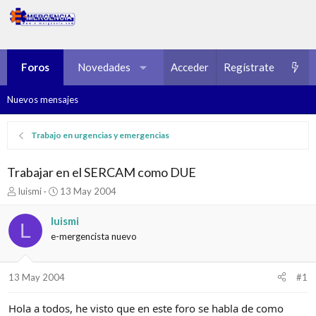
Foros
Novedades
Multimedia
Acceder
Regístrate
Recursos
Nuevos mensajes
Trabajo en urgencias y emergencias
Trabajar en el SERCAM como DUE
I
F
luismi
13 May 2004
n
e
i
c
luismi
L
c
h
e-mergencista nuevo
i
a
a
d
d
e
13 May 2004
#1
o
i
r
n
d
i
Hola a todos, he visto que en este foro se habla de como