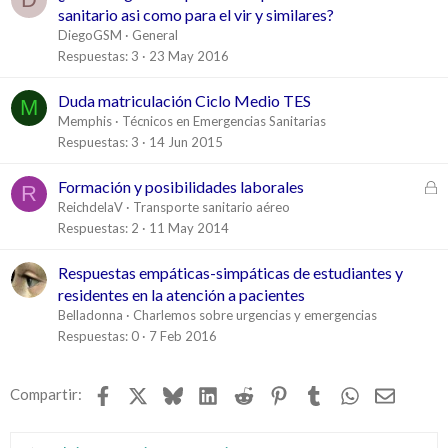
sanitario asi como para el vir y similares?
DiegoGSM
General
Respuestas
3
23 May 2016
Duda matriculación Ciclo Medio TES
M
Memphis
Técnicos en Emergencias Sanitarias
Respuestas
3
14 Jun 2015
C
Formación y posibilidades laborales
R
e
ReichdelaV
Transporte sanitario aéreo
r
Respuestas
2
11 May 2014
r
a
Respuestas empáticas-simpáticas de estudiantes y
d
residentes en la atención a pacientes
o
Belladonna
Charlemos sobre urgencias y emergencias
Respuestas
0
7 Feb 2016
Facebook
X
Bluesky
LinkedIn
Reddit
Pinterest
Tumblr
WhatsApp
Email
Compartir: