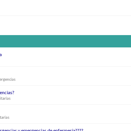
a
ergencias
encias?
tarias
tarias
urgencias y emergencias de enfermería????