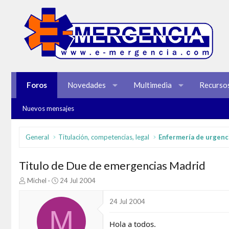
Foros
Novedades
Multimedia
Recurso
Nuevos mensajes
General
Titulación, competencias, legal
Enfermería de urgenc
Titulo de Due de emergencias Madrid
I
F
Michel
24 Jul 2004
n
e
i
c
24 Jul 2004
c
h
M
i
a
Hola a todos.
a
d