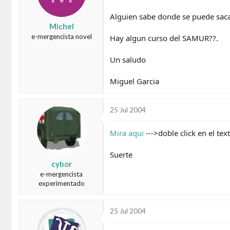
d
e
o
i
Alguien sabe donde se puede sac
r
n
Michel
d
i
e-mergencista novel
Hay algun curso del SAMUR??.
e
c
l
i
Un saludo
t
o
e
m
Miguel Garcia
a
25 Jul 2004
Mira aqui
--->doble click en el tex
Suerte
cybor
e-mergencista
experimentado
25 Jul 2004