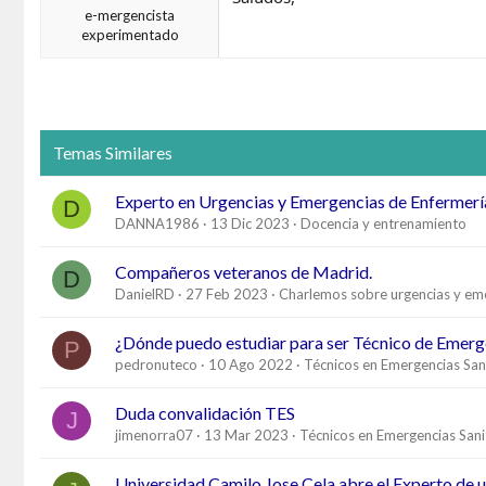
e-mergencista
experimentado
Temas Similares
Experto en Urgencias y Emergencias de Enfermerí
D
DANNA1986
13 Dic 2023
Docencia y entrenamiento
Compañeros veteranos de Madrid.
D
DanielRD
27 Feb 2023
Charlemos sobre urgencias y em
¿Dónde puedo estudiar para ser Técnico de Emerg
P
pedronuteco
10 Ago 2022
Técnicos en Emergencias Sani
Duda convalidación TES
J
jimenorra07
13 Mar 2023
Técnicos en Emergencias Sani
Universidad Camilo Jose Cela abre el Experto de 