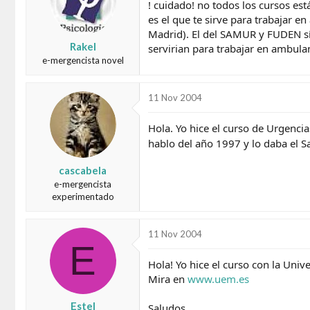
! cuidado! no todos los cursos es
es el que te sirve para trabajar 
Madrid). El del SAMUR y FUDEN sí 
Rakel
servirian para trabajar en ambula
e-mergencista novel
11 Nov 2004
Hola. Yo hice el curso de Urgencia
hablo del año 1997 y lo daba el 
cascabela
e-mergencista
experimentado
11 Nov 2004
E
Hola! Yo hice el curso con la Un
Mira en
www.uem.es
Estel
Saludos,