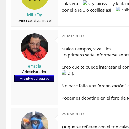
calavera ..
ainss ... y k pl
d
e
o
i
por el aire .. o cosillas así ..
r
n
MiLaDy
d
i
e-mergencista novel
e
c
l
i
t
o
20 Mar 2003
e
m
Malos tiempos, vive Dios...
a
Lo primero sería informarse sobre 
emrcia
Creo que te puede interesar el co
Administrador
).
Miembro del equipo
No hace falta una "organización" c
Podemos debatirlo en el foro de te
26 Nov 2003
¿A que se refieren con el trio cala