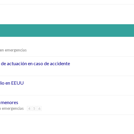
 en emergencias
 de actuación en caso de accidente
udio en EEUU
e menores
n emergencias
4
5
6