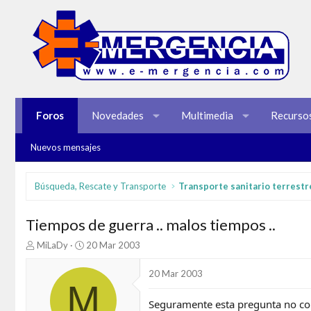
Foros
Novedades
Multimedia
Recurso
Nuevos mensajes
Búsqueda, Rescate y Transporte
Transporte sanitario terrestr
Tiempos de guerra .. malos tiempos ..
I
F
MiLaDy
20 Mar 2003
n
e
i
c
20 Mar 2003
c
h
M
i
a
Seguramente esta pregunta no cor
a
d